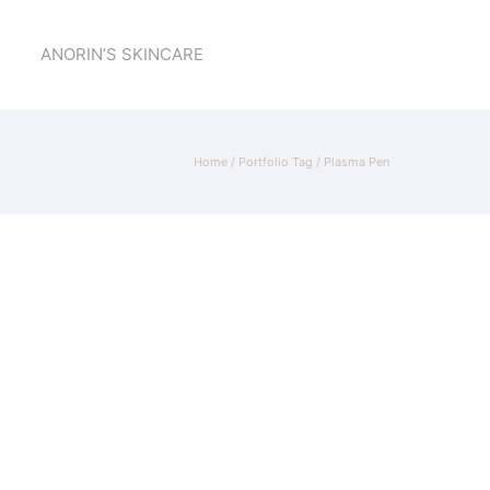
ANORIN’S SKINCARE
Home
/ Portfolio Tag /
Plasma Pen